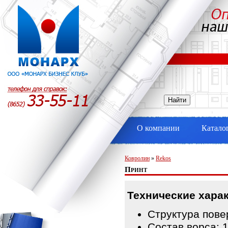
О компании
Катало
Ковролин
»
Rekos
Принт
Технические харак
Структура пове
Состав ворса: 