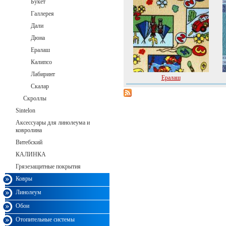
Букет
Галлерея
Дали
Дюна
Ералаш
Калипсо
Лабиринт
Ералаш
Скалар
Скроллы
Sintelon
Аксессуары для линолеума и
ковролина
Витебский
КАЛИНКА
Грязезащитные покрытия
Ковры
Линолеум
Обои
Отопительные системы