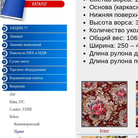
Основа (каркас
Нижняя поверхн
Высота ворса: 3,
Монарх
АКЦИИ !!!
Количество укол
Ламинат
Общий вес: 1060
Ширина: 250 – 4
Ламинат виниловый
Длина рулона до
Панели из ПВХ и МДФ
Длина рулона п
Сухие смеси
Торговое оборудование
Керамическая плитка
Ковролин
AW
Balta, ITC
Condor ,VEBE
Rekos
Комммерческий
Букет
Принт