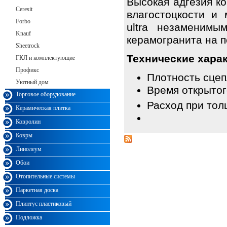
Высокая адгезия к
Ceresit
влагостоцкости и
Forbo
ultra незаменимым
Knauf
керамогранита на п
Sheetrock
Технические харак
ГКЛ и комплектующие
Профикс
Плотность сцеп
Уютный дом
Время открытого
Торговое оборудование
Расход при толщ
Керамическая плитка
Ковролин
Ковры
Линолеум
Обои
Отопительные системы
Паркетная доска
Плинтус пластиковый
Подложка