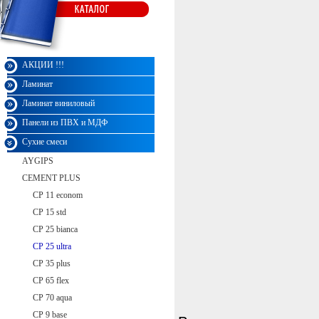
Монарх
АКЦИИ !!!
Ламинат
Ламинат виниловый
Панели из ПВХ и МДФ
Сухие смеси
AYGIPS
CEMENT PLUS
CP 11 econom
CP 15 std
CP 25 bianca
CP 25 ultra
CP 35 plus
CP 65 flex
CP 70 aqua
CP 9 base